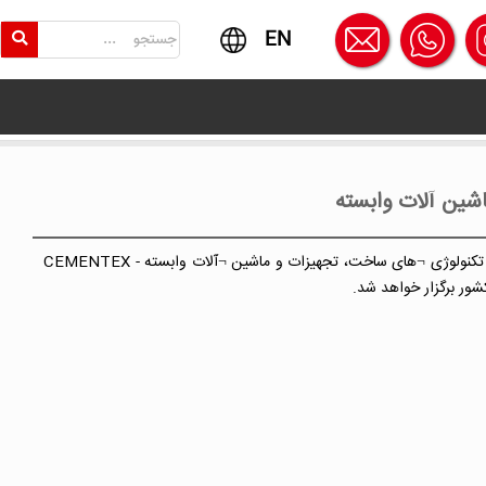
EN
اشین آلات وابسته
چهاردهمین نمایشگاه بین المللی قیر، آسفالت، عایق ها، بتن، سیمان و ماشین آلات وابسته – BAIEX 2023 و همچنین نمایشگاه بین ¬المللی سیمان، بتن، تکنولوژی ¬های ساخت، تجهیزات و ماشین ¬آلات وابسته - CEMENTEX