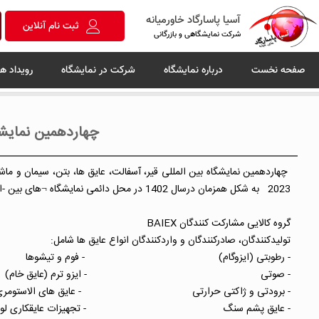
آسیا پاسارگاد خاورمیانه
ثبت نام آنلاین
شرکت نمایشگاهی و بازرگانی
صفحه نخست
درباره نمایشگاه
شرکت در نمایشگاه
رویداد ها
چهاردهمین نمایشگا
2023 به شکل همزمان درسال 1402 در محل دائمی نمایشگاه ¬های بین -المللی تهران در فضایی بالغ بر ۱۰,۰۰۰ مترمربع و با همدلی دولت و بخش خصوصی کشور برگزار خواهد شد.
گروه کالایی مشارکت کنندگان BAIEX
تولیدکنندگان، صادرکنندگان و واردکنندگان انواع عایق ها شامل:
- رطوبتی (ایزوگام) - فوم و تیشوه
- صوتی - ایزو ترم (عایق خا
- برودتی و ژاکتی حرارتی - عایق های الاس
- عایق پشم سنگ - تجهیزات عایقکاری لوله های 