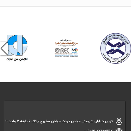
تهران-خیابان شریعتی-خیابان دولت-خیابان مطهري-پلاك 6-طبقه 2-واحد 11