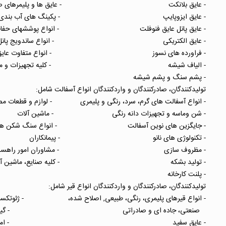
- عایق بلانکت - عایق ها و پلیمرهای صن
- عایق ایزوپایپ - پکینگ های آب بندی
- عایق پانل عایق فنوفلت - انواع پوششهای 
- عایق الکتریکی - انواع ساندویج پانل
- فراورده های نسوز - انواع متفاوت عایق ها و 
- الیاف شیشه - کلیه تجهیزات و ماشین آل
- پشم سنگ و پشم شیشه
تولیدکنندگان، صادرکنندگان و واردکنندگان انواع آسفالت شامل:
- انواع آسفالت های گرم، سرد، رنگی و پلیمری - لوازم و 
- شن وماسه و تجهیزات دانه رنگی - ماشین آلا
- جایگزین های نوین آسفالت - انواع سنگ ش
- تکنولوژی های نانو - پیمانکاران
- مظروف سازی - مشاوران امور راهسازی و 
- تولید بشکه - کلیه صنایع، ماشین آلات و
- پلنت کارخانه
تولیدکنندگان، صادرکنندگان و واردکنندگان انواع قیر شامل:
- انواع قیرهای پلیمری، رنگی، طبیعی, اصلاح شده، - ژ
صنعتی، جاده ای و صادراتی - گی
- عایق سفید - امولسیف