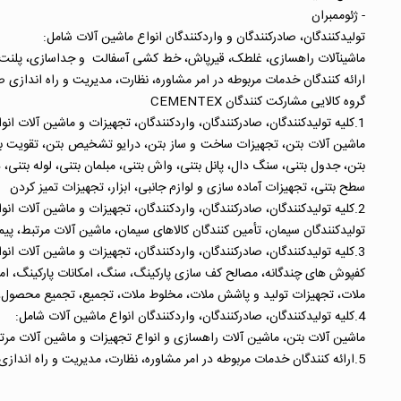
- ژئوممبران
تولیدکنندگان، صادرکنندگان و واردکنندگان انواع ماشین آلات شامل:
ماشین­آلات راهسازی، غلطک، قیرپاش، خط کشی آسفالت و جداسازی، پلنت کارخ
ارائه کنندگان خدمات مربوطه در امر مشاوره، نظارت، مدیریت و راه اندازی ص
گروه کالایی مشارکت کنندگان CEMENTEX
1.کلیه تولیدکنندگان، صادرکنندگان، واردکنندگان، تجهیزات و ماشین آلات انواع بتن و سطوح بتنی شامل:
ماشین آلات بتن، تجهیزات ساخت و ساز بتن، درایو تشخیص بتن، تقویت بتن،
بتن، جدول بتنی، سنگ دال، پانل بتنی، واش بتنی، مبلمان بتنی، لوله بتنی
سطح بتنی، تجهیزات آماده سازی و لوازم جانبی، ابزار، تجهیزات تمیز کردن
2.کلیه تولیدکنندگان، صادرکنندگان، واردکنندگان، تجهیزات و ماشین آلات انواع سیمان شامل:
تولیدکنندگان سیمان، تأمین کنندگان کالاهای سیمان، ماشین آلات مرتبط،
3.کلیه تولیدکنندگان، صادرکنندگان، واردکنندگان، تجهیزات و ماشین آلات انواع کف سازی غیربتنی، ملات و منطقه بنایی مرتبط شامل:
کفپوش های چندگانه، مصالح کف سازی پارکینگ، سنگ، امکانات پارکینگ، ام
ملات، تجهیزات تولید و پاشش ملات، مخلوط ملات، تجمیع، تجمیع محصول، ا
4.کلیه تولیدکنندگان، صادرکنندگان، واردکنندگان انواع ماشین آلات شامل:
ماشین آلات بتن، ماشین آلات راهسازی و انواع تجهیزات و ماشین آلات مرت
5.ارائه کنندگان خدمات مربوطه در امر مشاوره، نظارت، مدیریت و راه اندازی صنایع مرتبط