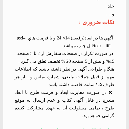
جلد
و
.....
نکات ضروری
:
آگهي ها در ابعاد(رقعی) 14× 24 و با فرمت هاي
psd–
cdr – tiff
قابل چاپ مي­باشد
.
در صورت تكرار در صفحات سفارش از 2 تا 5 صفحه
15% و بيش از 5 صفحه 20 % تخفيف تعلق می گیرد
.
هنگام طراحی آگهی در نظر داشته باشید که اطلاعات
مهم از قبیل جملات تبلیغی، شماره تماس و... از هر
طرف
۱.۵
سانت فاصله داشته باشد
❌️
در صورت مغایرت ابعاد و فرمت طرح با ابعاد
مندرج در فایل آگهی کتاب و عدم ارسال به موقع
طرح ، تمامی مسئوليت آن به عهده مشارکت کننده
گرامی خواهد بود
.