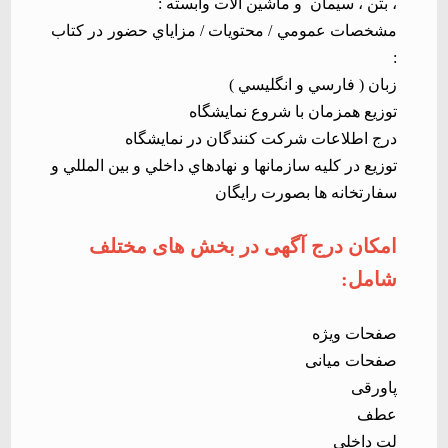
، بتن ، سیمان
و ماشین آلات وابسته :
مشخصات عمومي / محتويات / مزاياي حضور در كتاب
:
زبان ( فارسي و انگليسي )
توزيع همزمان با شروع نمايشگاه
درج اطلاعات شركت كنندگان در نمايشگاه
توزيع در كليه سازمان­ها و نهاد­هاي داخلي و بين ­المللي و
سفارتخانه­ ها بصورت رايگان
امکان درج آگهی در بخش های مختلف
شامل
:
صفحات ویژه
صفحات میانی
پاورقی
عطف
لت داخلی