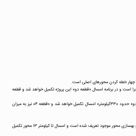
 یا چهار خطه کردن محورهای اصلی است.
دار-کبودرآهنگ اشاره کرد و بیان داشت: این پروژه در «۵ قطعه» تقسیم‌بندی و ۴ قطعه از آن در حال اجرا است و در برنامه امسال «قطعه دو» این پروژه تکمیل خواهد شد و قطعه
مدیرکل راه و شهرسازی استان زنجان، با بیان اینکه پروژه محور چهار خطه کردن محور سلطانیه _قیدار -کبودرآهنگ به طول «۱۰۸ کیلومتر» است، گفت: «قطعه دو» حدود «۳۳کیلومتر» امسال تکمیل خواهد شد و «قطعه ۴» نیز به میزان
وی همچنین به پروژه قیدار به ابهر که یکی دیگر از پروژه‌های در حال اجرای راه‌سازی در استان است اشاره کرد و بیان داشت: این پروژه با مشخصات تعریض و بهسازی محور موجود تعریف شده است و امسال تا کیلومتر ۱۳ محور تکمیل