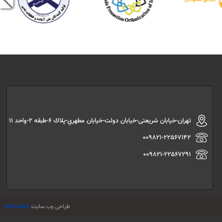
تهران-خیابان شریعتی-خیابان دولت-خیابان مطهري-پلاك 6-طبقه 2-واحد 11
009821-22567142
009821-22567291
طراحی وب سایت
behvandi