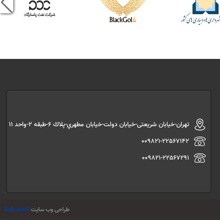
تهران-خیابان شریعتی-خیابان دولت-خیابان مطهري-پلاك 6-طبقه 2-واحد 11
009821-22567142
009821-22567291
طراحی وب سایت
behvandi