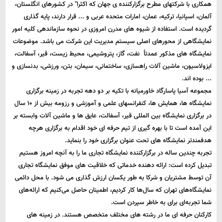
همکاری با شرکتهای مطرح برگزارکننده ی جهان که اکثرا" در کشورهای انگلستان،
آلمان، اسپانیا، ترکیه، عمان، امارات متحده عربی و ... قرار دارند، پایه گذاری
گردیده است. استفاده از شیوه های مدرن امروزی در نحوه سازماندهی کلیه امور
نمایشگاهی از محورهای اصلی سیستم مدیریت این شرکت می باشد. موضوعات
نمایشگاه های مذکور عمدتاً نفت، گاز، پتروشیمی، محیط زیست، قیر، آسفالت،
ایزولاسیون، ماشین آلات راهسازی، ساختمانی، سیمان، بتن، ورزشی، بدنسازی و
... بوده اند.
مجموعه آسیا پاسارگاد خاورمیانه با تکیه بر دو دهه تجربه در زمینه برگزاری
نمایشگاه ها، همایش ها، کنفرانس­های علمی و آموزشی و رزومه بیش از ۱۰ سال
در برگزاری نمایشگاه بین المللی قیر، آسفالت، عایق ها و ماشین آلات وابسته بر
این آمده­ است تا با بهره­ گیری از تیم حرفه­ ای خود اقدام به برگزاری هرچه
هدفمندتر نمایشگاه ­های تحت عنوان برگزاری خود را بنماید.
تجربه چندین ساله در برگزارکننده نمایشگاه تجاری ما را به آنچه امروز هستیم
تبدیل کرده است: ارائه دهنده خدماتی که خلاقیت های موفق نمایشگاه تجاری
آن توسط مشتریان و شرکا به طور یکسان ارزش گذاری می شود. با محل دائمی
نمایشگاه‌های تهران که سال‌ها کار کردیم، اطمینان حاصل می‌کنیم که ارائه‌های
شما تجربه‌ای برای به خاطر سپردن است.
کارکنان حرفه ای ما در رشته های مختلف متخصص هستند. در زمینه های