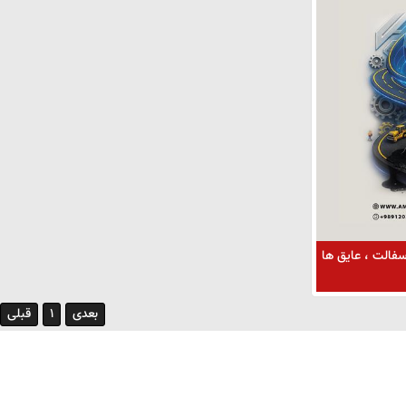
سفالت ، عایق ها
بعدی
1
قبلی