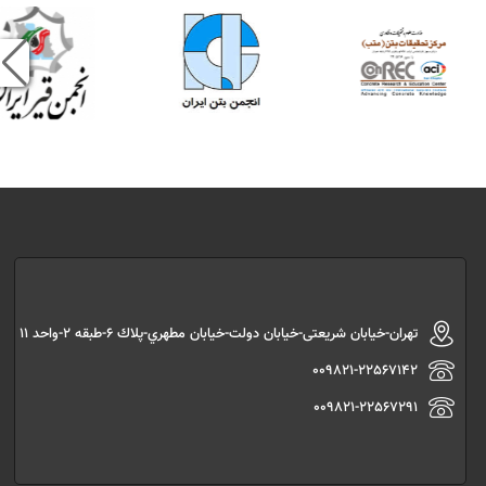
تهران-خیابان شریعتی-خیابان دولت-خیابان مطهري-پلاك 6-طبقه 2-واحد 11
009821-22567142
009821-22567291