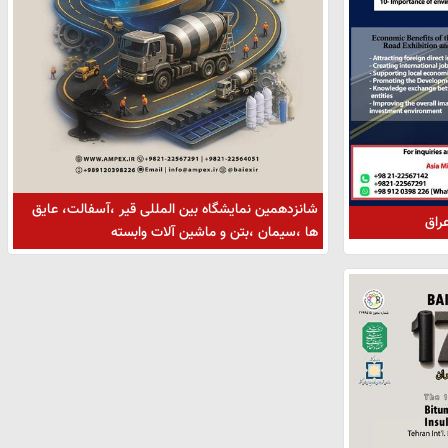
شانزدهمین نمایشگاه بین المللی قیر ،آسفالت، عایق
راق
ها ،سیمان ،بتن و ماشین آلات وابسته